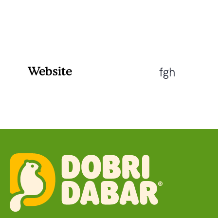
Website
fgh