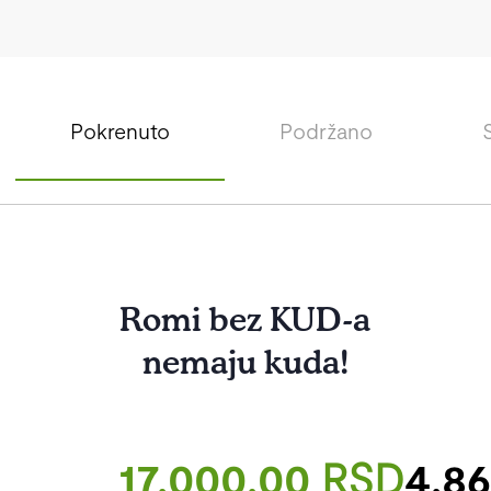
Pokrenuto
Podržano
Romi bez KUD-a
nemaju kuda!
17,000.00
RSD
4.8