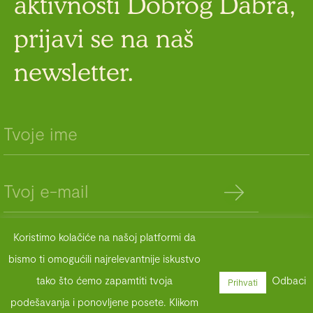
aktivnosti Dobrog Dabra,
prijavi se na naš
newsletter.
Koristimo kolačiće na našoj platformi da
bismo ti omogućili najrelevantnije iskustvo
© 2022 Dobri Dabar. Sva prava zadržana.
tako što ćemo zapamtiti tvoja
Odbaci
Prihvati
podešavanja i ponovljene posete. Klikom